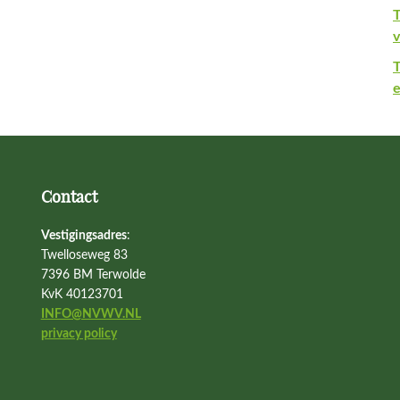
T
v
e
Contact
Vestigingsadres
:
Twelloseweg 83
7396 BM Terwolde
KvK 40123701
INFO@NVWV.NL
privacy policy