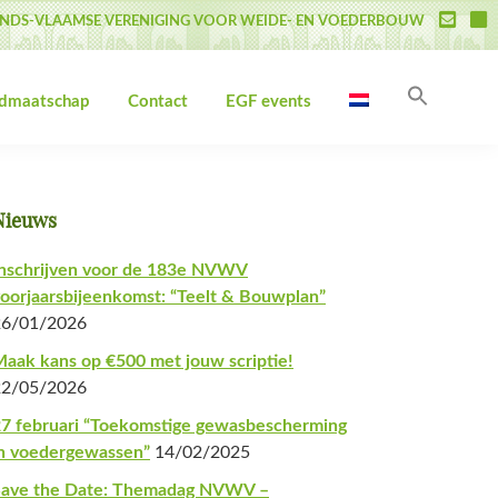
NDS-VLAAMSE VERENIGING VOOR WEIDE- EN VOEDERBOUW
Zoek
idmaatschap
Contact
EGF events
naar:
Zoekk
Primaire
Nieuws
Sidebar
nschrijven voor de 183e NVWV
oorjaarsbijeenkomst: “Teelt & Bouwplan”
26/01/2026
aak kans op €500 met jouw scriptie!
22/05/2026
7 februari “Toekomstige gewasbescherming
n voedergewassen”
14/02/2025
Save the Date: Themadag NVWV –