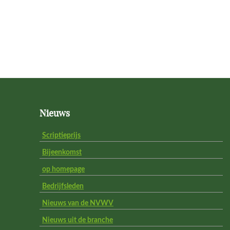
Footer
Nieuws
Scriptieprijs
Bijeenkomst
op homepage
Bedrijfsleden
Nieuws van de NVWV
Nieuws uit de branche