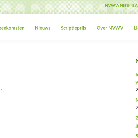
NVWV: NEDERLA
jeenkomsten
Nieuws
Scriptieprijs
Over NVWV
L
I
v
.
M
2
i