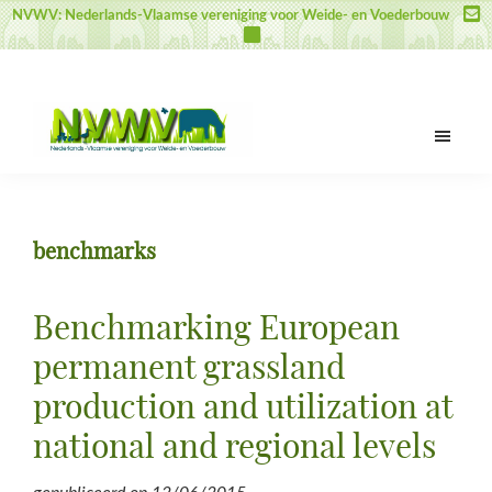
Door
Spring
Spring
NVWV: Nederlands-Vlaamse vereniging voor Weide- en Voederbouw
naar
naar
naar
de
de
de
hoofd
eerste
voettekst
inhoud
sidebar
NVWV
Nederlands-
Vlaamse
vereniging
benchmarks
voor
Weide-
en
Benchmarking European
Voederbouw
permanent grassland
production and utilization at
national and regional levels