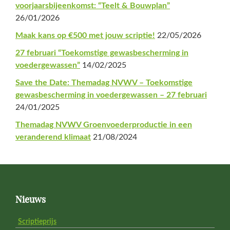
voorjaarsbijeenkomst: “Teelt & Bouwplan”
26/01/2026
Maak kans op €500 met jouw scriptie!
22/05/2026
27 februari “Toekomstige gewasbescherming in
voedergewassen”
14/02/2025
Save the Date: Themadag NVWV – Toekomstige
gewasbescherming in voedergewassen – 27 februari
24/01/2025
Themadag NVWV Groenvoederproductie in een
veranderend klimaat
21/08/2024
Footer
Nieuws
Scriptieprijs