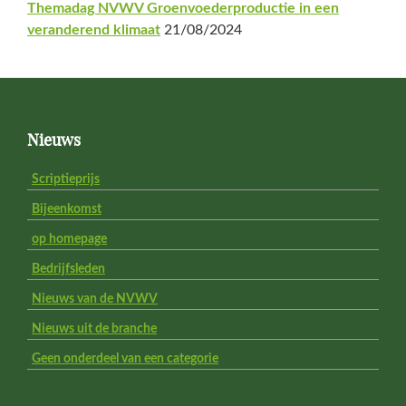
Themadag NVWV Groenvoederproductie in een
veranderend klimaat
21/08/2024
Footer
Nieuws
Scriptieprijs
Bijeenkomst
op homepage
Bedrijfsleden
Nieuws van de NVWV
Nieuws uit de branche
Geen onderdeel van een categorie