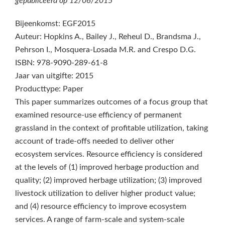
gepubliceerd op
12/06/2015
Bijeenkomst: EGF2015
Auteur: Hopkins A., Bailey J., Reheul D., Brandsma J.,
Pehrson I., Mosquera-Losada M.R. and Crespo D.G.
ISBN: 978-9090-289-61-8
Jaar van uitgifte: 2015
Producttype: Paper
This paper summarizes outcomes of a focus group that
examined resource-use efficiency of permanent
grassland in the context of profitable utilization, taking
account of trade-offs needed to deliver other
ecosystem services. Resource efficiency is considered
at the levels of (1) improved herbage production and
quality; (2) improved herbage utilization; (3) improved
livestock utilization to deliver higher product value;
and (4) resource efficiency to improve ecosystem
services. A range of farm-scale and system-scale