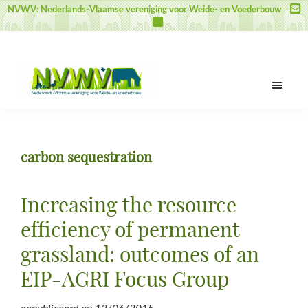
Door
Spring
Spring
NVWV: Nederlands-Vlaamse vereniging voor Weide- en Voederbouw
naar
naar
naar
de
de
de
hoofd
eerste
voettekst
inhoud
sidebar
NVWV
Nederlands-
Vlaamse
vereniging
carbon sequestration
voor
Weide-
en
Increasing the resource
Voederbouw
efficiency of permanent
grassland: outcomes of an
EIP-AGRI Focus Group