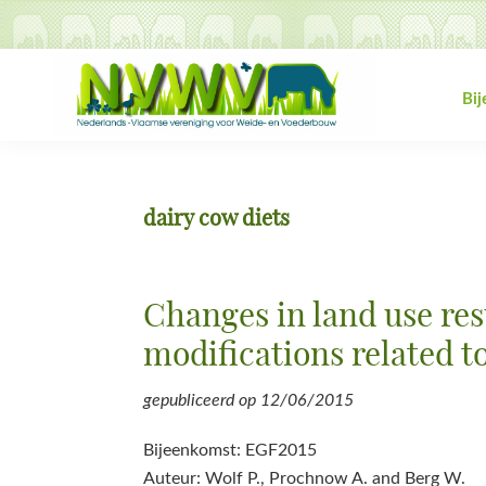
Spring
Door
Spring
Spring
naar
naar
naar
naar
de
de
de
de
hoofdnavigatie
hoofd
eerste
voettekst
Bi
inhoud
sidebar
NVWV
Nederlands-
Vlaamse
vereniging
dairy cow diets
voor
Weide-
en
Changes in land use res
Voederbouw
modifications related t
gepubliceerd op
12/06/2015
Bijeenkomst: EGF2015
Auteur: Wolf P., Prochnow A. and Berg W.