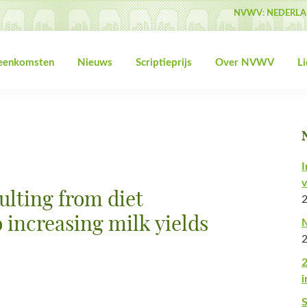
NVWV: NEDERLA
jeenkomsten
Nieuws
Scriptieprijs
Over NVWV
L
I
v
ulting from diet
o increasing milk yields
M
2
i