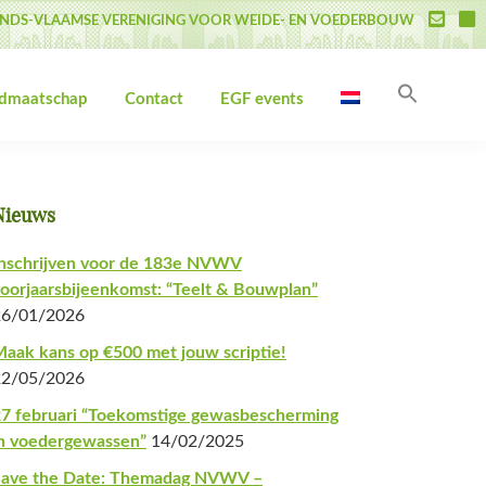
NDS-VLAAMSE VERENIGING VOOR WEIDE- EN VOEDERBOUW
Zoek
idmaatschap
Contact
EGF events
naar:
Zoekk
Primaire
Nieuws
Sidebar
nschrijven voor de 183e NVWV
oorjaarsbijeenkomst: “Teelt & Bouwplan”
26/01/2026
aak kans op €500 met jouw scriptie!
22/05/2026
7 februari “Toekomstige gewasbescherming
n voedergewassen”
14/02/2025
Save the Date: Themadag NVWV –