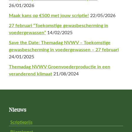
26/01/2026
Maak kans op €500 met jouw scriptie!
22/05/2026
27 februari “Toekomstige gewasbescherming in
voedergewassen”
14/02/2025
Save the Date: Themadag NVWV – Toekomstige
gewasbescherming in voedergewassen – 27 februari
24/01/2025
Themadag NVWV Groenvoederproductie in een
veranderend klimaat
21/08/2024
Footer
Nieuws
Scriptieprijs