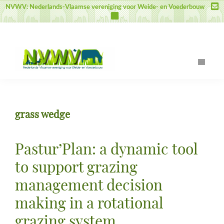
Door
Spring
Spring
NVWV: Nederlands-Vlaamse vereniging voor Weide- en Voederbouw
naar
naar
naar
de
de
de
hoofd
eerste
voettekst
inhoud
sidebar
NVWV
Nederlands-
Vlaamse
vereniging
grass wedge
voor
Weide-
en
Pastur’Plan: a dynamic tool
Voederbouw
to support grazing
management decision
making in a rotational
grazing system