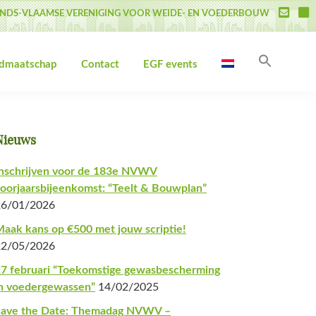
NDS-VLAAMSE VERENIGING VOOR WEIDE- EN VOEDERBOUW
Zoek
idmaatschap
Contact
EGF events
naar:
Zoekk
Primaire
Nieuws
Sidebar
nschrijven voor de 183e NVWV
oorjaarsbijeenkomst: “Teelt & Bouwplan”
26/01/2026
aak kans op €500 met jouw scriptie!
22/05/2026
7 februari “Toekomstige gewasbescherming
n voedergewassen”
14/02/2025
Save the Date: Themadag NVWV –