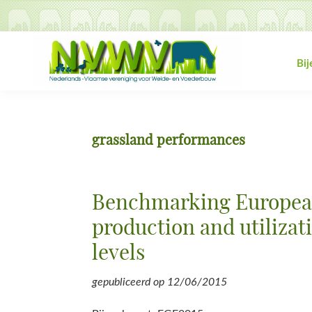
Spring
Door
Spring
Spring
naar
naar
naar
naar
de
de
de
de
hoofdnavigatie
hoofd
eerste
voettekst
Bi
inhoud
sidebar
NVWV
Nederlands-
Vlaamse
vereniging
grassland performances
voor
Weide-
en
Benchmarking Europea
Voederbouw
production and utilizat
levels
gepubliceerd op
12/06/2015