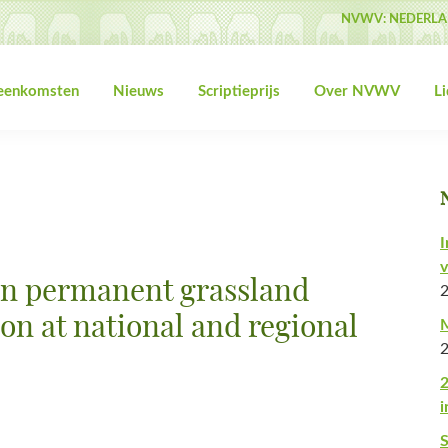
NVWV: NEDERLA
jeenkomsten
Nieuws
Scriptieprijs
Over NVWV
L
I
v
n permanent grassland
ion at national and regional
M
2
i