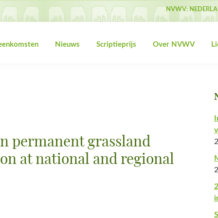
NVWV: NEDERLA
jeenkomsten
Nieuws
Scriptieprijs
Over NVWV
L
I
v
n permanent grassland
ion at national and regional
M
2
i