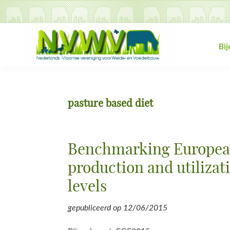
Spring
Door
Spring
Spring
naar
naar
naar
naar
de
de
de
de
hoofdnavigatie
hoofd
eerste
voettekst
Bi
inhoud
sidebar
NVWV
Nederlands-
Vlaamse
vereniging
pasture based diet
voor
Weide-
en
Benchmarking Europea
Voederbouw
production and utilizat
levels
gepubliceerd op
12/06/2015