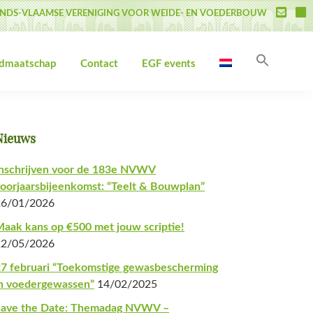
NDS-VLAAMSE VERENIGING VOOR WEIDE- EN VOEDERBOUW
Zoek
idmaatschap
Contact
EGF events
naar:
Zoekk
Primaire
Nieuws
Sidebar
nschrijven voor de 183e NVWV
oorjaarsbijeenkomst: “Teelt & Bouwplan”
26/01/2026
aak kans op €500 met jouw scriptie!
22/05/2026
7 februari “Toekomstige gewasbescherming
n voedergewassen”
14/02/2025
Save the Date: Themadag NVWV –