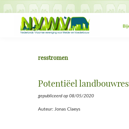
Spring
Door
Spring
Spring
naar
naar
naar
naar
de
de
de
de
hoofdnavigatie
hoofd
eerste
voettekst
Bi
inhoud
sidebar
NVWV
Nederlands-
Vlaamse
vereniging
resstromen
voor
Weide-
en
Potentiëel landbouwre
Voederbouw
gepubliceerd op
08/05/2020
Auteur: Jonas Claeys