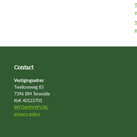
T
v
e
Contact
Vestigingsadres
:
Twelloseweg 83
7396 BM Terwolde
KvK 40123701
INFO@NVWV.NL
privacy policy