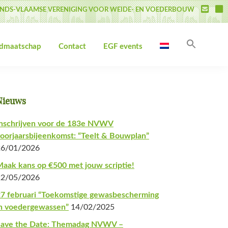
NDS-VLAAMSE VERENIGING VOOR WEIDE- EN VOEDERBOUW
Zoek
idmaatschap
Contact
EGF events
naar:
Zoekk
Primaire
Nieuws
Sidebar
nschrijven voor de 183e NVWV
oorjaarsbijeenkomst: “Teelt & Bouwplan”
26/01/2026
aak kans op €500 met jouw scriptie!
22/05/2026
7 februari “Toekomstige gewasbescherming
n voedergewassen”
14/02/2025
Save the Date: Themadag NVWV –