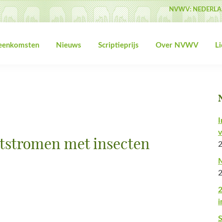
NVWV: NEDERLA
jeenkomsten
Nieuws
Scriptieprijs
Over NVWV
L
I
v
ststromen met insecten
M
2
i