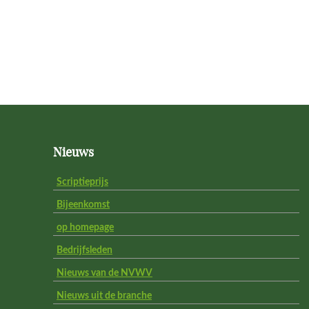
Footer
Nieuws
Scriptieprijs
Bijeenkomst
op homepage
Bedrijfsleden
Nieuws van de NVWV
Nieuws uit de branche