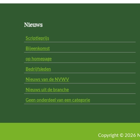
Footer
Nieuws
Scriptieprijs
Bijeenkomst
op homepage
Bedrijfsleden
Nieuws van de NVWV
Nieuws uit de branche
Geen onderdeel van een categorie
Copyright © 2026 N