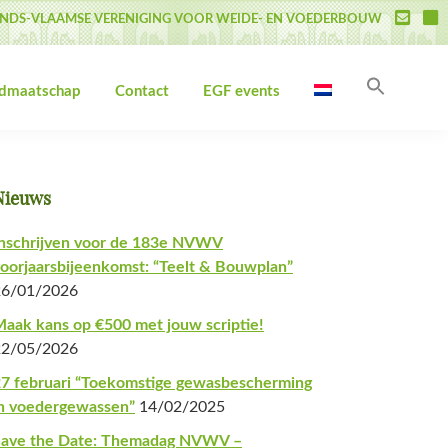
NDS-VLAAMSE VERENIGING VOOR WEIDE- EN VOEDERBOUW
Zoek
idmaatschap
Contact
EGF events
naar:
Zoekk
Primaire
Nieuws
Sidebar
nschrijven voor de 183e NVWV
oorjaarsbijeenkomst: “Teelt & Bouwplan”
26/01/2026
aak kans op €500 met jouw scriptie!
22/05/2026
7 februari “Toekomstige gewasbescherming
n voedergewassen”
14/02/2025
Save the Date: Themadag NVWV –