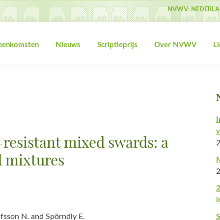
NVWV: NEDERLA
jeenkomsten
Nieuws
Scriptieprijs
Over NVWV
L
I
v
resistant mixed swards: a
d mixtures
M
2
i
lfsson N. and Spörndly E.