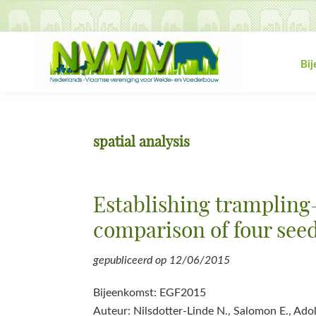
Spring
Door
Spring
Spring
naar
naar
naar
naar
de
de
de
de
hoofdnavigatie
hoofd
eerste
voettekst
Bi
inhoud
sidebar
NVWV
Nederlands-
Vlaamse
vereniging
spatial analysis
voor
Weide-
en
Establishing trampling-
Voederbouw
comparison of four see
gepubliceerd op
12/06/2015
Bijeenkomst: EGF2015
Auteur: Nilsdotter-Linde N., Salomon E., Ado