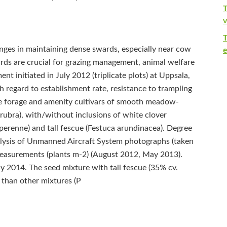
T
v
enges in maintaining dense swards, especially near cow
e
ards are crucial for grazing management, animal welfare
nt initiated in July 2012 (triplicate plots) at Uppsala,
 regard to establishment rate, resistance to trampling
se forage and amenity cultivars of smooth meadow-
 rubra), with/without inclusions of white clover
m perenne) and tall fescue (Festuca arundinacea). Degree
alysis of Unmanned Aircraft System photographs (taken
 measurements (plants m-2) (August 2012, May 2013).
 2014. The seed mixture with tall fescue (35% cv.
 than other mixtures (P