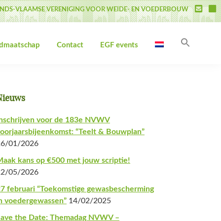
NDS-VLAAMSE VERENIGING VOOR WEIDE- EN VOEDERBOUW
Zoek
idmaatschap
Contact
EGF events
naar:
Zoekk
Primaire
Nieuws
Sidebar
nschrijven voor de 183e NVWV
oorjaarsbijeenkomst: “Teelt & Bouwplan”
26/01/2026
aak kans op €500 met jouw scriptie!
22/05/2026
7 februari “Toekomstige gewasbescherming
n voedergewassen”
14/02/2025
Save the Date: Themadag NVWV –