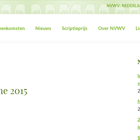
NVWV: NEDERLA
jeenkomsten
Nieuws
Scriptieprijs
Over NVWV
L
I
v
ne 2015
M
2
i