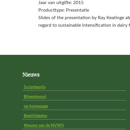
Jaar van uitgifte: 2015
Producttype: Presentatie
Slides of the presentation by Ray Keatinge a
regard to sustainable intensification in dairy 
Footer
Nieuws
Scriptieprijs
Bijeenkomst
op homepage
Bedrijfsleden
Nieuws van de NVWV