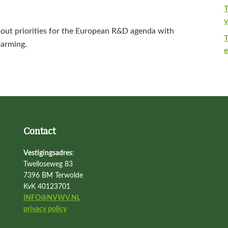
T
v
bout priorities for the European R&D agenda with
farming.
e
Contact
Vestigingsadres
:
Twelloseweg 83
7396 BM Terwolde
KvK 40123701
INFO@NVWV.NL
privacy policy