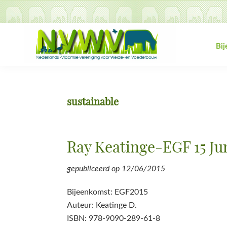
Spring
Door
Spring
Spring
naar
naar
naar
naar
de
de
de
de
hoofdnavigatie
hoofd
eerste
voettekst
Bi
inhoud
sidebar
NVWV
Nederlands-
Vlaamse
vereniging
sustainable
voor
Weide-
en
Ray Keatinge-EGF 15 Ju
Voederbouw
gepubliceerd op
12/06/2015
Bijeenkomst: EGF2015
Auteur: Keatinge D.
ISBN: 978-9090-289-61-8