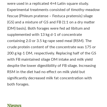
were used in a replicated 4×4 Latin square study.
Experimental treatments consisted of timothy-meadow
fescue (Phleum pratense – Festuca pratensis) silage
(GS) and a mixture of GS and FB (1:1 on a dry matter
(DM) basis). Both forages were fed ad libitum and
supplemented with 13 kg d‑1 of concentrate
containing 2.0 or 3.5 kg rape seed meal (RSM). The
crude protein content of the concentrate was 175 or
200 g kg‑1 DM, respectively. Replacing half of the GS
with FB maintained silage DM intake and milk yield
despite the lower digestibility of FB silage. Increasing
RSM in the diet had no effect on milk yield but
significantly decreased milk fat concentration with
both forages.
Primaire
Nieuws