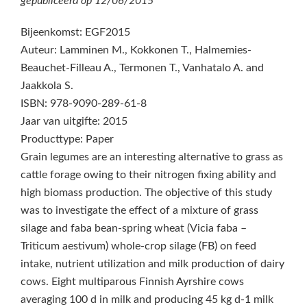
gepubliceerd op
12/06/2015
Bijeenkomst: EGF2015
Auteur: Lamminen M., Kokkonen T., Halmemies-
Beauchet-Filleau A., Termonen T., Vanhatalo A. and
Jaakkola S.
ISBN: 978-9090-289-61-8
Jaar van uitgifte: 2015
Producttype: Paper
Grain legumes are an interesting alternative to grass as
cattle forage owing to their nitrogen fixing ability and
high biomass production. The objective of this study
was to investigate the effect of a mixture of grass
silage and faba bean-spring wheat (Vicia faba –
Triticum aestivum) whole-crop silage (FB) on feed
intake, nutrient utilization and milk production of dairy
cows. Eight multiparous Finnish Ayrshire cows
averaging 100 d in milk and producing 45 kg d‑1 milk