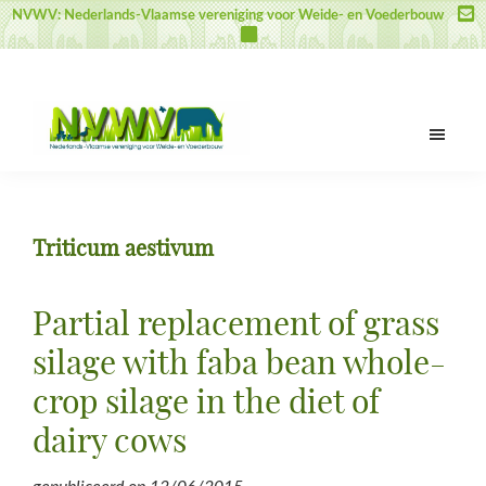
Door
Spring
Spring
NVWV: Nederlands-Vlaamse vereniging voor Weide- en Voederbouw
naar
naar
naar
de
de
de
hoofd
eerste
voettekst
inhoud
sidebar
NVWV
Nederlands-
Vlaamse
vereniging
Triticum aestivum
voor
Weide-
en
Partial replacement of grass
Voederbouw
silage with faba bean whole-
crop silage in the diet of
dairy cows