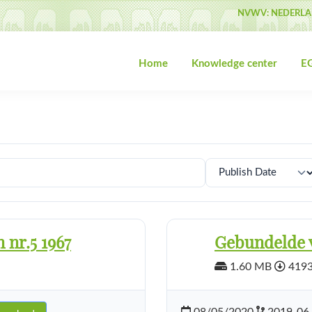
NVWV: NEDERLA
Home
Knowledge center
EG
 nr.5 1967
Gebundelde v
1.60 MB
4193