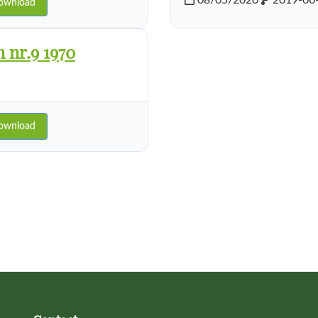
08/05/2020
2019-06
ownload
 nr.9 1970
ownload