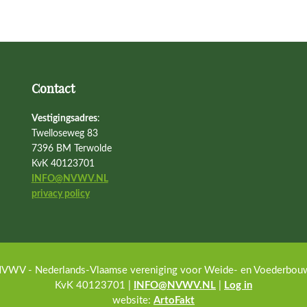
Contact
Vestigingsadres
:
Twelloseweg 83
7396 BM Terwolde
KvK 40123701
INFO@NVWV.NL
privacy policy
VWV - Nederlands-Vlaamse vereniging voor Weide- en Voederbouw · 
KvK 40123701 |
INFO@NVWV.NL
|
Log in
website:
ArtoFakt