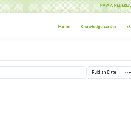
NVWV: NEDERLA
Home
Knowledge center
EG