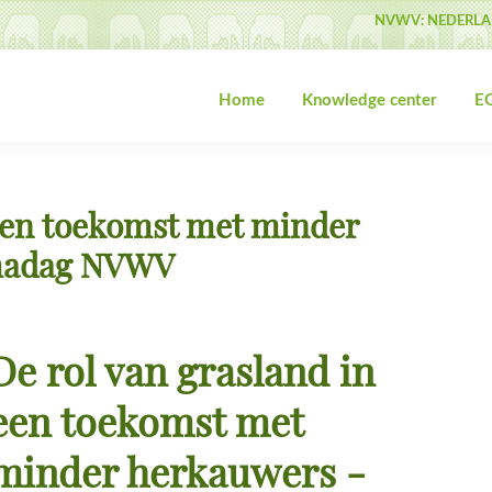
NVWV: NEDERLA
Home
Knowledge center
EG
 een toekomst met minder
emadag NVWV
De rol van grasland in
een toekomst met
minder herkauwers -