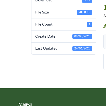
Download
5874
File Size
28.08 KB
A
File Count
1
A
Create Date
08/05/2020
Last Updated
24/06/2020
Footer
Nieuws