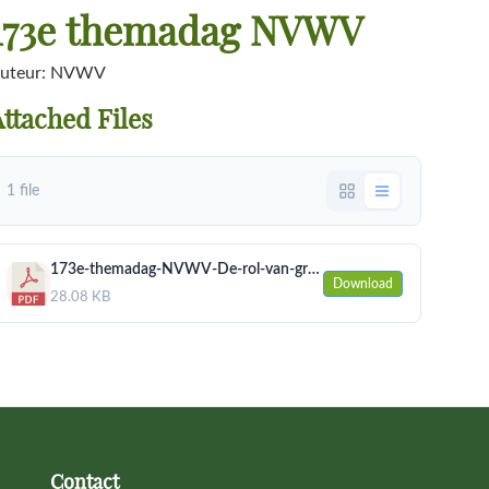
173e themadag NVWV
uteur: NVWV
ttached Files
1 file
173e-themadag-NVWV-De-rol-van-grasland-in-een-toekomst-met-minder-herkauwers.pdf
Download
28.08 KB
Contact