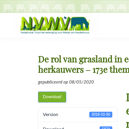
Skip
Skip
Skip
Skip
to
to
to
to
primary
main
primary
footer
navigation
content
sidebar
NVWV
Nederlands-
Vlaamse
vereniging
De rol van grasland in
voor
herkauwers – 173e th
Weide-
en
gepubliceerd op
08/05/2020
Voederbouw
Download
Version
2018-10-30