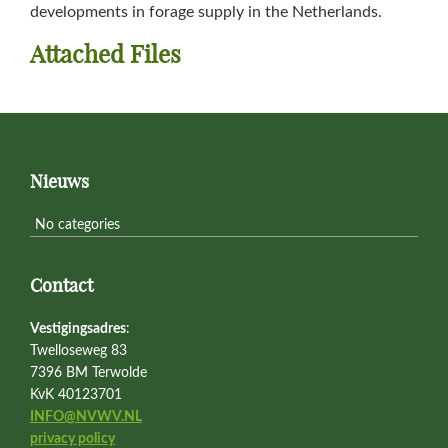
developments in forage supply in the Netherlands.
Attached Files
Primary
Sidebar
Footer
Nieuws
No categories
Contact
Vestigingsadres
:
Twelloseweg 83
7396 BM Terwolde
KvK 40123701
INFO@NVWV.NL
privacy policy