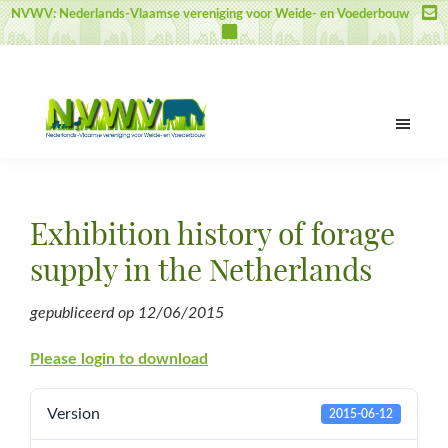
Skip
Skip
Skip
NVWV: Nederlands-Vlaamse vereniging voor Weide- en Voederbouw
to
to
to
main
primary
footer
content
sidebar
NVWV
Nederlands-
Vlaamse
vereniging
Exhibition history of forage
voor
Weide-
supply in the Netherlands
en
Voederbouw
gepubliceerd op
12/06/2015
Please login to download
Version
2015-06-12