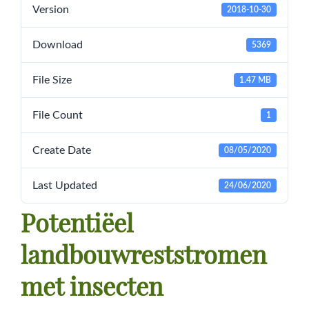
Version
2018-10-30
Download
5369
File Size
1.47 MB
File Count
1
Create Date
08/05/2020
Last Updated
24/06/2020
Potentiëel
landbouwreststromen
met insecten