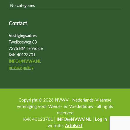
No categories
Contact
Vestigingsadres
:
Twelloseweg 83
7396 BM Terwolde
KvK 40123701
INFO@NVWV.NL
privacy policy
Copyright © 2026 NVWV - Nederlands-Vlaamse
vereniging voor Weide- en Voederbouw · all rights
reserved
KvK 40123701 |
INFO@NVWV.NL
|
Log in
website:
ArtoFakt