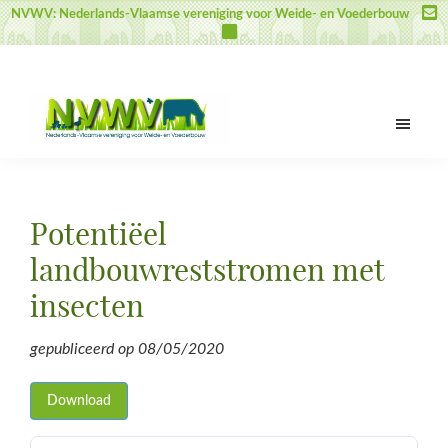
Skip
Skip
Skip
NVWV: Nederlands-Vlaamse vereniging voor Weide- en Voederbouw
to
to
to
main
primary
footer
content
sidebar
NVWV
Nederlands-
Vlaamse
vereniging
Potentiëel
voor
Weide-
landbouwreststromen met
en
insecten
Voederbouw
gepubliceerd op
08/05/2020
Download