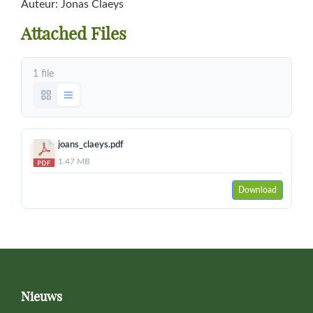
Auteur: Jonas Claeys
Attached Files
1 file
joans_claeys.pdf
1.47 MB
Download
Primary
Sidebar
Footer
Nieuws