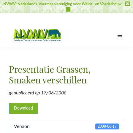
Skip
Skip
Skip
NVWV: Nederlands-Vlaamse vereniging voor Weide- en Voederbouw
to
to
to
main
primary
footer
content
sidebar
NVWV
Nederlands-
Vlaamse
vereniging
Presentatie Grassen,
voor
Weide-
Smaken verschillen
en
Voederbouw
gepubliceerd op
17/06/2008
Download
Version
2008-06-17