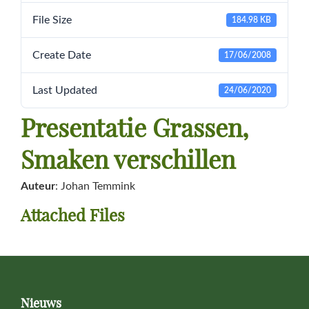
File Size
184.98 KB
Create Date
17/06/2008
Last Updated
24/06/2020
Presentatie Grassen,
Smaken verschillen
Auteur
: Johan Temmink
Attached Files
Primary
Sidebar
Footer
Nieuws