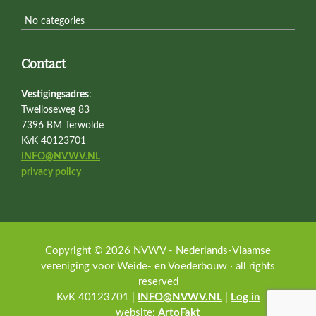
No categories
Contact
Vestigingsadres
:
Twelloseweg 83
7396 BM Terwolde
KvK 40123701
INFO@NVWV.NL
privacy policy
Copyright © 2026 NVWV - Nederlands-Vlaamse
vereniging voor Weide- en Voederbouw · all rights
reserved
KvK 40123701 |
INFO@NVWV.NL
|
Log in
website:
ArtoFakt