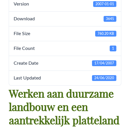
Version
2007-01-01
Download
3645
File Size
760.20 KB
File Count
1
Create Date
17/04/2007
Last Updated
24/06/2020
Werken aan duurzame
landbouw en een
aantrekkelijk platteland