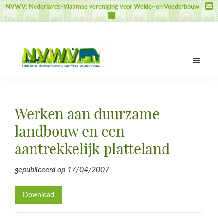
Skip
Skip
Skip
NVWV: Nederlands-Vlaamse vereniging voor Weide- en Voederbouw
to
to
to
main
primary
footer
content
sidebar
NVWV
Nederlands-
Vlaamse
vereniging
Werken aan duurzame
voor
Weide-
landbouw en een
en
aantrekkelijk platteland
Voederbouw
gepubliceerd op
17/04/2007
Download