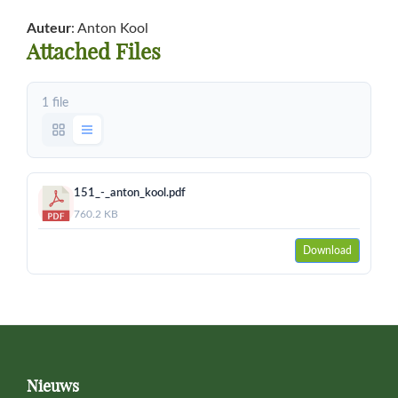
Auteur
: Anton Kool
Attached Files
1 file
151_-_anton_kool.pdf
760.2 KB
Download
Primary
Sidebar
Footer
Nieuws