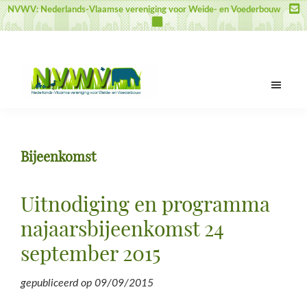
Door
Spring
Spring
NVWV: Nederlands-Vlaamse vereniging voor Weide- en Voederbouw
naar
naar
naar
de
de
de
hoofd
eerste
voettekst
inhoud
sidebar
NVWV
Nederlands-
Vlaamse
vereniging
Bijeenkomst
voor
Weide-
en
Uitnodiging en programma
Voederbouw
najaarsbijeenkomst 24
september 2015
gepubliceerd op
09/09/2015