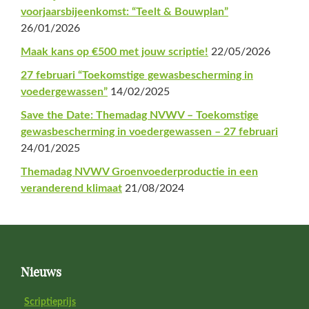
voorjaarsbijeenkomst: “Teelt & Bouwplan”
26/01/2026
Maak kans op €500 met jouw scriptie!
22/05/2026
27 februari “Toekomstige gewasbescherming in
voedergewassen”
14/02/2025
Save the Date: Themadag NVWV – Toekomstige
gewasbescherming in voedergewassen – 27 februari
24/01/2025
Themadag NVWV Groenvoederproductie in een
veranderend klimaat
21/08/2024
Footer
Nieuws
Scriptieprijs