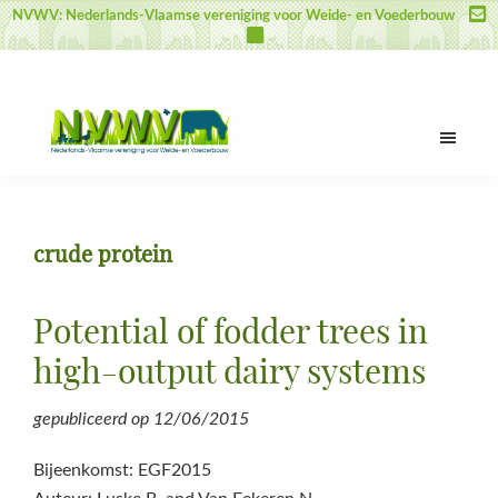
Door
Spring
Spring
NVWV: Nederlands-Vlaamse vereniging voor Weide- en Voederbouw
naar
naar
naar
de
de
de
hoofd
eerste
voettekst
inhoud
sidebar
NVWV
Nederlands-
Vlaamse
vereniging
crude protein
voor
Weide-
en
Potential of fodder trees in
Voederbouw
high-output dairy systems
gepubliceerd op
12/06/2015
Bijeenkomst: EGF2015