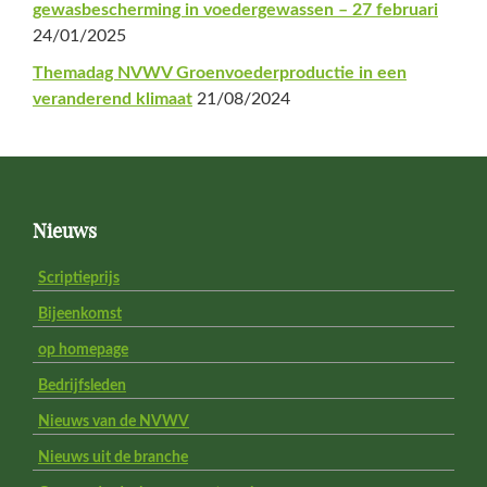
gewasbescherming in voedergewassen – 27 februari
24/01/2025
Themadag NVWV Groenvoederproductie in een
veranderend klimaat
21/08/2024
Footer
Nieuws
Scriptieprijs
Bijeenkomst
op homepage
Bedrijfsleden
Nieuws van de NVWV
Nieuws uit de branche