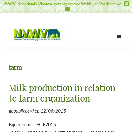
Door
Spring
Spring
NVWV: Nederlands-Vlaamse vereniging voor Weide- en Voederbouw
naar
naar
naar
de
de
de
hoofd
eerste
voettekst
inhoud
sidebar
NVWV
Nederlands-
Vlaamse
vereniging
farm
voor
Weide-
en
Milk production in relation
Voederbouw
to farm organization
gepubliceerd op
12/06/2015
Bijeenkomst: EGF2015