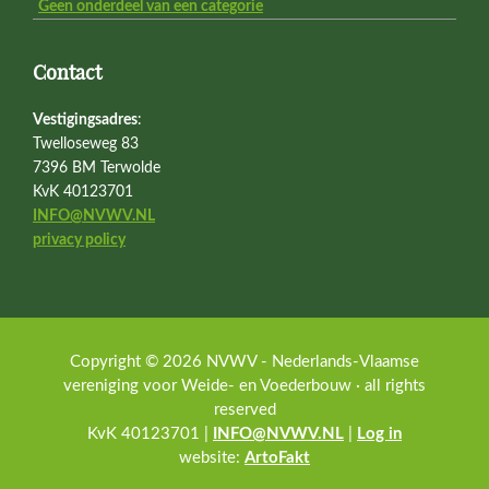
Geen onderdeel van een categorie
Contact
Vestigingsadres
:
Twelloseweg 83
7396 BM Terwolde
KvK 40123701
INFO@NVWV.NL
privacy policy
Copyright © 2026 NVWV - Nederlands-Vlaamse
vereniging voor Weide- en Voederbouw · all rights
reserved
KvK 40123701 |
INFO@NVWV.NL
|
Log in
website:
ArtoFakt