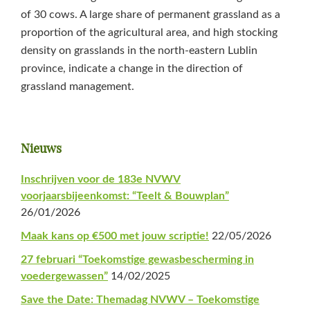
of 30 cows. A large share of permanent grassland as a
proportion of the agricultural area, and high stocking
density on grasslands in the north-eastern Lublin
province, indicate a change in the direction of
grassland management.
Primaire
Nieuws
Sidebar
Inschrijven voor de 183e NVWV
voorjaarsbijeenkomst: “Teelt & Bouwplan”
26/01/2026
Maak kans op €500 met jouw scriptie!
22/05/2026
27 februari “Toekomstige gewasbescherming in
voedergewassen”
14/02/2025
Save the Date: Themadag NVWV – Toekomstige