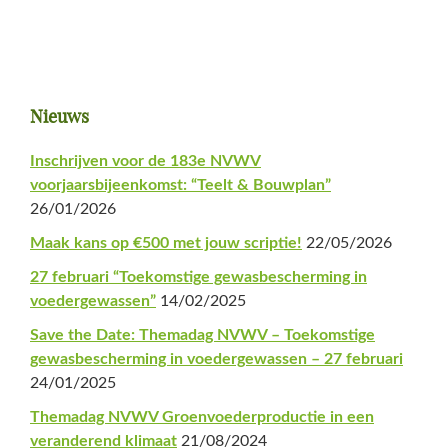
Primaire
Nieuws
Sidebar
Inschrijven voor de 183e NVWV
voorjaarsbijeenkomst: “Teelt & Bouwplan”
26/01/2026
Maak kans op €500 met jouw scriptie!
22/05/2026
27 februari “Toekomstige gewasbescherming in
voedergewassen”
14/02/2025
Save the Date: Themadag NVWV – Toekomstige
gewasbescherming in voedergewassen – 27 februari
24/01/2025
Themadag NVWV Groenvoederproductie in een
veranderend klimaat
21/08/2024