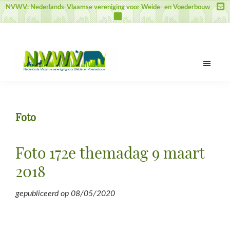
Door
Spring
Spring
NVWV: Nederlands-Vlaamse vereniging voor Weide- en Voederbouw
naar
naar
naar
de
de
de
hoofd
eerste
voettekst
inhoud
sidebar
NVWV
Nederlands-
Vlaamse
vereniging
Foto
voor
Weide-
en
Foto 172e themadag 9 maart
Voederbouw
2018
gepubliceerd op
08/05/2020