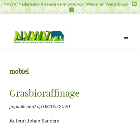
Door
Spring
Spring
NVWV: Nederlands-Vlaamse vereniging voor Weide- en Voederbouw
naar
naar
naar
de
de
de
hoofd
eerste
voettekst
inhoud
sidebar
NVWV
Nederlands-
Vlaamse
vereniging
mobiel
voor
Weide-
en
Grasbioraffinage
Voederbouw
gepubliceerd op
08/05/2020
Auteur: Johan Sanders