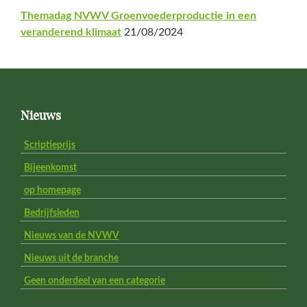
Themadag NVWV Groenvoederproductie in een
veranderend klimaat
21/08/2024
Footer
Nieuws
Scriptieprijs
Bijeenkomst
op homepage
Bedrijfsleden
Nieuws van de NVWV
Nieuws uit de branche
Geen onderdeel van een categorie