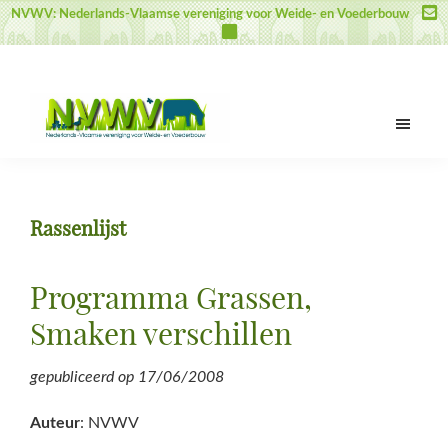
Door
Spring
Spring
NVWV: Nederlands-Vlaamse vereniging voor Weide- en Voederbouw
naar
naar
naar
de
de
de
hoofd
eerste
voettekst
inhoud
sidebar
NVWV
Nederlands-
Vlaamse
vereniging
Rassenlijst
voor
Weide-
en
Programma Grassen,
Voederbouw
Smaken verschillen
gepubliceerd op
17/06/2008
Auteur
: NVWV