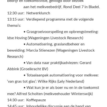
bedrijf en toekomstvisie, gevolgd door bezoek
aan het melkveebedrijf, Rond Deel 7 in Bladel.
12:30 uur: Netwerklunch
13:15 uur: Verdiepend programma met de volgende
thema’s:
• Grasgroeivoorspelling en opbrengstmeting:
Idse Hoving (Wageningen Livestock Research)
• Automatisering, graslandbeheer en
beweiding: Marcia Stienezen (Wageningen Livestock
Research)
• Van data naar praktijkadviezen: Gerard
Abbink (Groeikracht BV)
• Totaalaanpak automatisering voor melkvee:
‘van gras tot glas’: Wilke Rijks (Lely Nederland)
• Wat kun je er als boer nu en in de toekomst
mee? Alfred Scholten (melkveehouder Winterswijk)
14:30 uur: Koffiepauze
14:45 uur: Inhoudelijke discussie aan de hand van