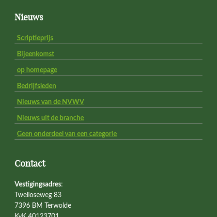
Footer
Nieuws
Scriptieprijs
Bijeenkomst
op homepage
Bedrijfsleden
Nieuws van de NVWV
Nieuws uit de branche
Geen onderdeel van een categorie
Contact
Vestigingsadres
:
Twelloseweg 83
7396 BM Terwolde
KvK 40123701