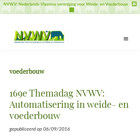
Door
Spring
Spring
NVWV: Nederlands-Vlaamse vereniging voor Weide- en Voederbouw
naar
naar
naar
de
de
de
hoofd
eerste
voettekst
inhoud
sidebar
NVWV
Nederlands-
Vlaamse
vereniging
voederbouw
voor
Weide-
en
169e Themadag NVWV:
Voederbouw
Automatisering in weide- en
voederbouw
gepubliceerd op
06/09/2016