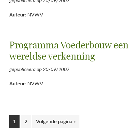
gepubliceerd op
20/09/2007
Auteur
: NVWV
Programma Voederbouw een
wereldse verkenning
gepubliceerd op
20/09/2007
Auteur
: NVWV
Pagina
Pagina
Ga
1
2
Volgende pagina »
naar