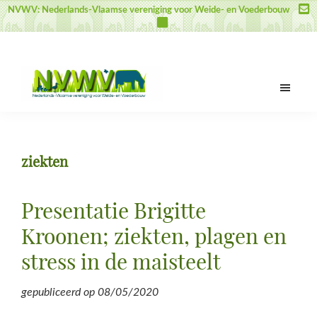
Door
Spring
Spring
NVWV: Nederlands-Vlaamse vereniging voor Weide- en Voederbouw
naar
naar
naar
de
de
de
hoofd
eerste
voettekst
inhoud
sidebar
NVWV
Nederlands-
Vlaamse
vereniging
ziekten
voor
Weide-
en
Presentatie Brigitte
Voederbouw
Kroonen; ziekten, plagen en
stress in de maisteelt
gepubliceerd op
08/05/2020