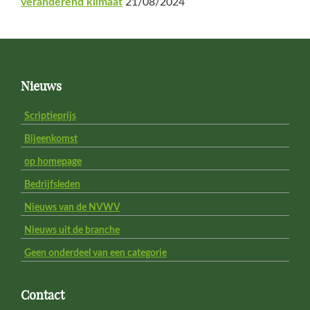
veranderend klimaat
21/08/2024
Footer
Nieuws
Scriptieprijs
Bijeenkomst
op homepage
Bedrijfsleden
Nieuws van de NVWV
Nieuws uit de branche
Geen onderdeel van een categorie
Contact