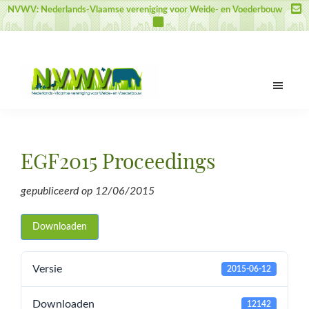
Door
Spring
Spring
NVWV: Nederlands-Vlaamse vereniging voor Weide- en Voederbouw
naar
naar
naar
de
de
de
hoofd
eerste
voettekst
inhoud
sidebar
NVWV
Nederlands-
Vlaamse
vereniging
EGF2015 Proceedings
voor
Weide-
gepubliceerd op
12/06/2015
en
Voederbouw
Downloaden
Versie
2015-06-12
Downloaden
12142