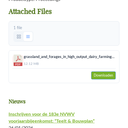
Attached Files
1 file
grassland_and_forages_in_high_output_dairy_farming_systems.pdf
12.12 MB
Downloaden
Primaire
Nieuws
Sidebar
Inschrijven voor de 183e NVWV
voorjaarsbijeenkomst: “Teelt & Bouwplan”