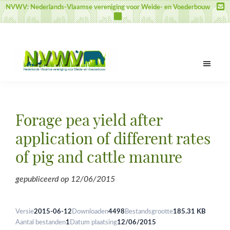
Door
Spring
Spring
NVWV: Nederlands-Vlaamse vereniging voor Weide- en Voederbouw
naar
naar
naar
de
de
de
hoofd
eerste
voettekst
inhoud
sidebar
NVWV
Nederlands-
Vlaamse
vereniging
Forage pea yield after
voor
Weide-
application of different rates
en
of pig and cattle manure
Voederbouw
gepubliceerd op
12/06/2015
Versie
2015-06-12
Downloaden
4498
Bestandsgrootte
185.31 KB
Aantal bestanden
1
Datum plaatsing
12/06/2015