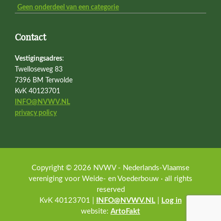
Geen onderdeel van een categorie
Contact
Vestigingsadres
:
Twelloseweg 83
7396 BM Terwolde
KvK 40123701
INFO@NVWV.NL
privacy policy
Copyright © 2026 NVWV - Nederlands-Vlaamse
vereniging voor Weide- en Voederbouw · all rights
reserved
KvK 40123701 |
INFO@NVWV.NL
|
Log in
website:
ArtoFakt