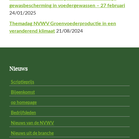
gewasbescherming in voedergewassen – 27 februari
24/01/2025
Themadag NVWV Groenvoederproductie in een
veranderend klimaat
21/08/2024
Footer
Nieuws
Scriptieprijs
Bijeenkomst
op homepage
Bedrijfsleden
Nieuws van de NVWV
Nieuws uit de branche