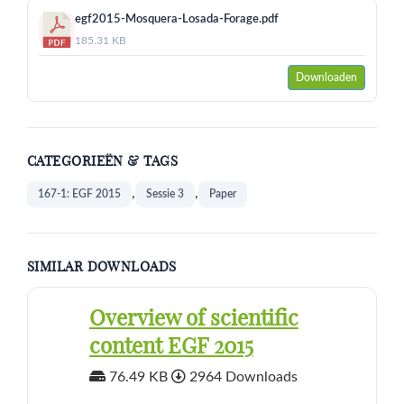
egf2015-Mosquera-Losada-Forage.pdf
185.31 KB
Downloaden
CATEGORIEËN & TAGS
,
,
167-1: EGF 2015
Sessie 3
Paper
SIMILAR DOWNLOADS
Overview of scientific
content EGF 2015
76.49 KB
2964 Downloads