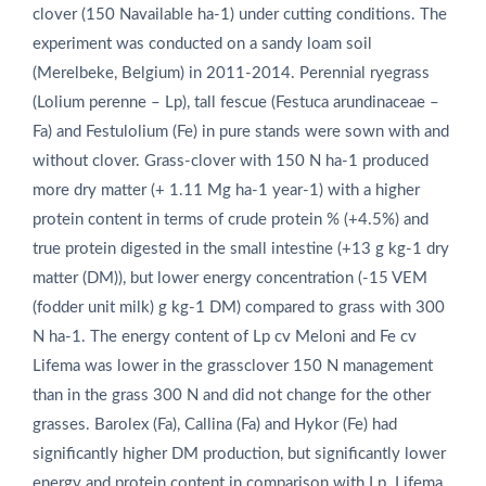
clover (150 Navailable ha‑1) under cutting conditions. The
experiment was conducted on a sandy loam soil
(Merelbeke, Belgium) in 2011-2014. Perennial ryegrass
(Lolium perenne – Lp), tall fescue (Festuca arundinaceae –
Fa) and Festulolium (Fe) in pure stands were sown with and
without clover. Grass-clover with 150 N ha‑1 produced
more dry matter (+ 1.11 Mg ha‑1 year‑1) with a higher
protein content in terms of crude protein % (+4.5%) and
true protein digested in the small intestine (+13 g kg‑1 dry
matter (DM)), but lower energy concentration (-15 VEM
(fodder unit milk) g kg‑1 DM) compared to grass with 300
N ha‑1. The energy content of Lp cv Meloni and Fe cv
Lifema was lower in the grassclover 150 N management
than in the grass 300 N and did not change for the other
grasses. Barolex (Fa), Callina (Fa) and Hykor (Fe) had
significantly higher DM production, but significantly lower
energy and protein content in comparison with Lp. Lifema