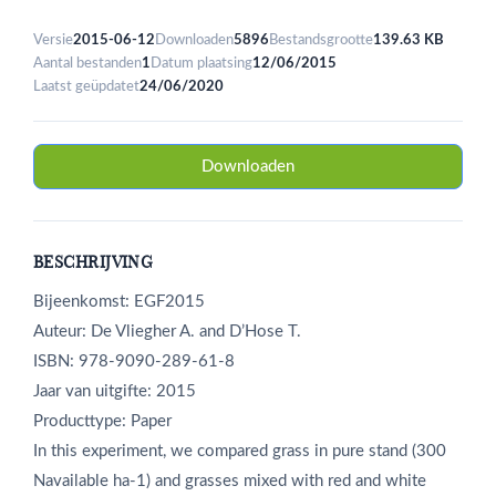
Versie
2015-06-12
Downloaden
5896
Bestandsgrootte
139.63 KB
Aantal bestanden
1
Datum plaatsing
12/06/2015
Laatst geüpdatet
24/06/2020
Downloaden
BESCHRIJVING
Bijeenkomst: EGF2015
Auteur: De Vliegher A. and D’Hose T.
ISBN: 978-9090-289-61-8
Jaar van uitgifte: 2015
Producttype: Paper
In this experiment, we compared grass in pure stand (300
Navailable ha‑1) and grasses mixed with red and white