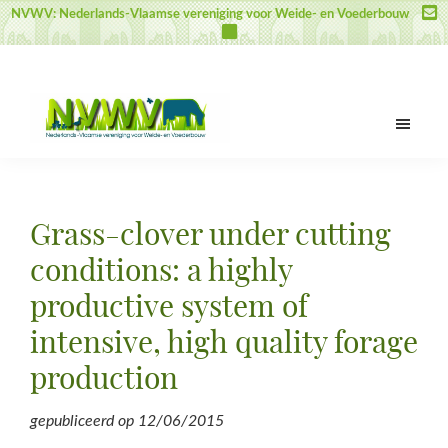
Door
Spring
Spring
NVWV: Nederlands-Vlaamse vereniging voor Weide- en Voederbouw
naar
naar
naar
de
de
de
hoofd
eerste
voettekst
inhoud
sidebar
NVWV
Nederlands-
Vlaamse
vereniging
Grass-clover under cutting
voor
Weide-
conditions: a highly
en
productive system of
Voederbouw
intensive, high quality forage
production
gepubliceerd op
12/06/2015