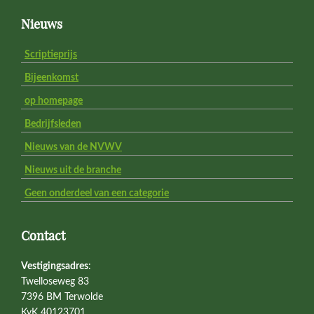
Footer
Nieuws
Scriptieprijs
Bijeenkomst
op homepage
Bedrijfsleden
Nieuws van de NVWV
Nieuws uit de branche
Geen onderdeel van een categorie
Contact
Vestigingsadres
:
Twelloseweg 83
7396 BM Terwolde
KvK 40123701