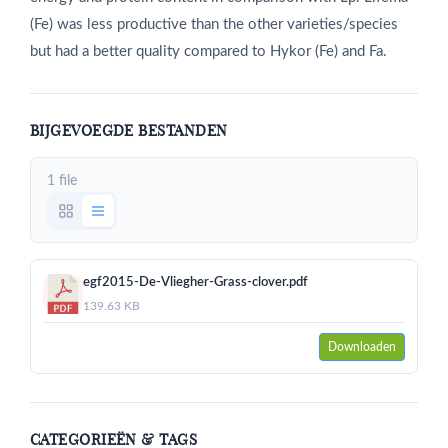
(Fe) was less productive than the other varieties/species
but had a better quality compared to Hykor (Fe) and Fa.
BIJGEVOEGDE BESTANDEN
1 file
egf2015-De-Vliegher-Grass-clover.pdf
139.63 KB
Downloaden
CATEGORIEËN & TAGS