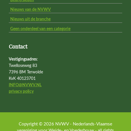
Bedrijfsleden
Nieuws van de NVWV
Nieuws uit de branche
Geen onderdeel van een categorie
Contact
Vestigingsadres
:
Twelloseweg 83
7396 BM Terwolde
KvK 40123701
INFO@NVWV.NL
privacy policy
Copyright © 2026 NVWV - Nederlands-Vlaamse
vereniging voor Weide- en Voederbouw · all rights