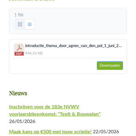
1 file
introductie_thema_door_agnes_van_den_pol_1_juni_2016.pdf
946.26 KB
Downloaden
Primaire
Nieuws
Sidebar
Inschrijven voor de 183e NVWV
voorjaarsbijeenkomst: “Teelt & Bouwplan”
26/01/2026
Maak kans op €500 met jouw scriptie!
22/05/2026