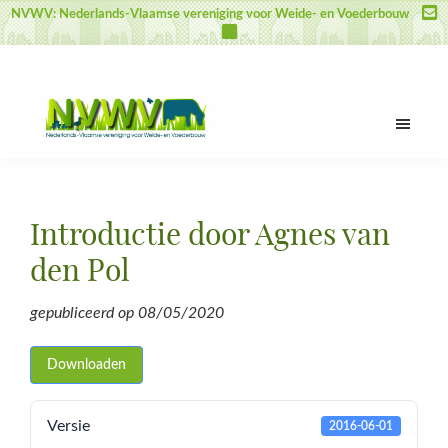
Door
Spring
Spring
NVWV: Nederlands-Vlaamse vereniging voor Weide- en Voederbouw
naar
naar
naar
de
de
de
hoofd
eerste
voettekst
inhoud
sidebar
NVWV
Nederlands-
Vlaamse
vereniging
Introductie door Agnes van
voor
Weide-
den Pol
en
Voederbouw
gepubliceerd op
08/05/2020
Downloaden
Versie
2016-06-01