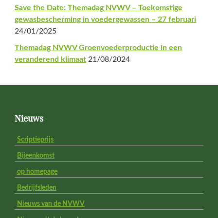
Save the Date: Themadag NVWV – Toekomstige
gewasbescherming in voedergewassen – 27 februari
24/01/2025
Themadag NVWV Groenvoederproductie in een
veranderend klimaat
21/08/2024
Footer
Nieuws
Scriptieprijs
Bijeenkomst
op homepage
Bedrijfsleden
Nieuws van de NVWV