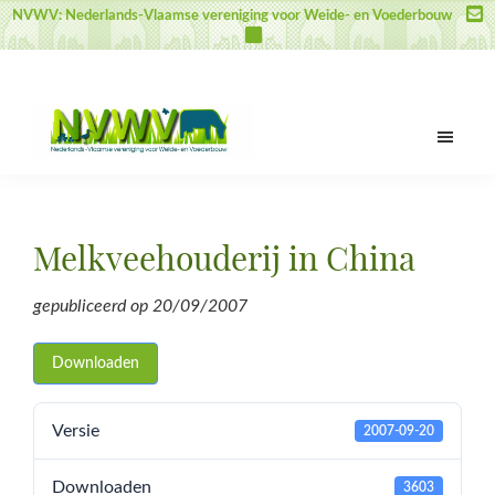
Door
Spring
Spring
NVWV: Nederlands-Vlaamse vereniging voor Weide- en Voederbouw
naar
naar
naar
de
de
de
hoofd
eerste
voettekst
inhoud
sidebar
NVWV
Nederlands-
Vlaamse
vereniging
Melkveehouderij in China
voor
Weide-
gepubliceerd op
20/09/2007
en
Voederbouw
Downloaden
Versie
2007-09-20
Downloaden
3603