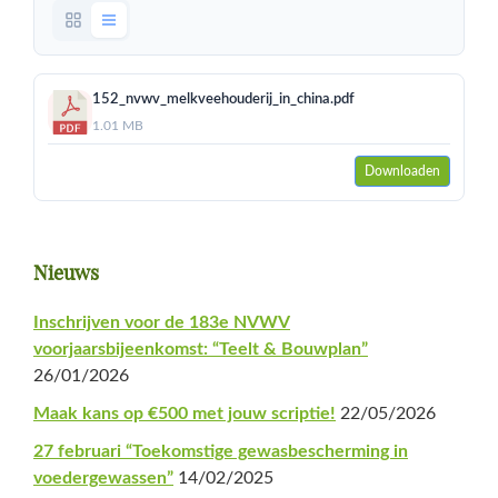
152_nvwv_melkveehouderij_in_china.pdf
1.01 MB
Downloaden
Primaire
Nieuws
Sidebar
Inschrijven voor de 183e NVWV
voorjaarsbijeenkomst: “Teelt & Bouwplan”
26/01/2026
Maak kans op €500 met jouw scriptie!
22/05/2026
27 februari “Toekomstige gewasbescherming in
voedergewassen”
14/02/2025