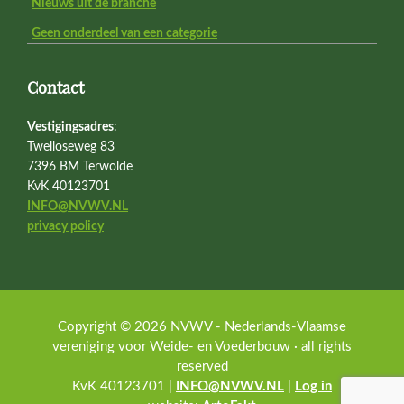
Nieuws uit de branche
Geen onderdeel van een categorie
Contact
Vestigingsadres
:
Twelloseweg 83
7396 BM Terwolde
KvK 40123701
INFO@NVWV.NL
privacy policy
Copyright © 2026 NVWV - Nederlands-Vlaamse
vereniging voor Weide- en Voederbouw · all rights
reserved
KvK 40123701 |
INFO@NVWV.NL
|
Log in