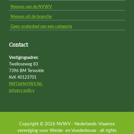
Nieuws van de NVWV
Nieuws uit de branche
Geen onderdeel van een categorie
Contact
Vestigingsadres
:
Twelloseweg 83
7396 BM Terwolde
KvK 40123701
INFO@NVWV.NL
privacy policy
Copyright © 2026 NVWV - Nederlands-Vlaamse
vereniging voor Weide- en Voederbouw · all rights