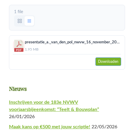
1 file
presentatie_a._van_den_pol_nwvw_16_november_2017-inleiding.pdf
1.95 MB
Downloaden
Primaire
Nieuws
Sidebar
Inschrijven voor de 183e NVWV
voorjaarsbijeenkomst: “Teelt & Bouwplan”
26/01/2026
Maak kans op €500 met jouw scriptie!
22/05/2026