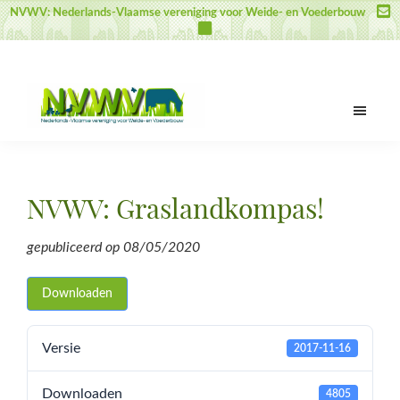
Door
Spring
Spring
NVWV: Nederlands-Vlaamse vereniging voor Weide- en Voederbouw
naar
naar
naar
de
de
de
hoofd
eerste
voettekst
inhoud
sidebar
NVWV
Nederlands-
Vlaamse
vereniging
NVWV: Graslandkompas!
voor
Weide-
gepubliceerd op
08/05/2020
en
Voederbouw
Downloaden
Versie
2017-11-16
Downloaden
4805