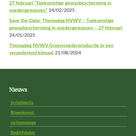
27 februari “Toekomstige gewasbescherming in
voedergewassen”
14/02/2025
Save the Date: Themadag NVWV – Toekomstige
gewasbescherming in voedergewassen – 27 februari
24/01/2025
Themadag NVWV Groenvoederproductie in een
veranderend klimaat
21/08/2024
Footer
Nieuws
Scriptieprijs
Bijeenkomst
op homepage
Bedrijfsleden