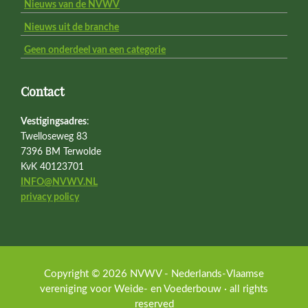
Nieuws van de NVWV
Nieuws uit de branche
Geen onderdeel van een categorie
Contact
Vestigingsadres
:
Twelloseweg 83
7396 BM Terwolde
KvK 40123701
INFO@NVWV.NL
privacy policy
Copyright © 2026 NVWV - Nederlands-Vlaamse
vereniging voor Weide- en Voederbouw · all rights
reserved