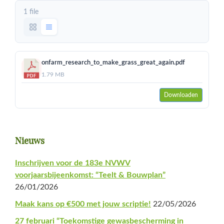
1 file
onfarm_research_to_make_grass_great_again.pdf
1.79 MB
Downloaden
Primaire
Nieuws
Sidebar
Inschrijven voor de 183e NVWV
voorjaarsbijeenkomst: “Teelt & Bouwplan”
26/01/2026
Maak kans op €500 met jouw scriptie!
22/05/2026
27 februari “Toekomstige gewasbescherming in