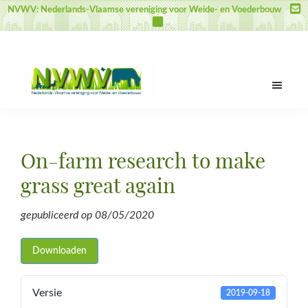
Door
Spring
Spring
NVWV: Nederlands-Vlaamse vereniging voor Weide- en Voederbouw
naar
naar
naar
de
de
de
hoofd
eerste
voettekst
inhoud
sidebar
NVWV
Nederlands-
Vlaamse
vereniging
On-farm research to make
voor
Weide-
grass great again
en
Voederbouw
gepubliceerd op
08/05/2020
Downloaden
Versie
2019-09-18