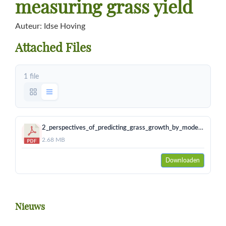
measuring grass yield
Auteur: Idse Hoving
Attached Files
1 file
2_perspectives_of_predicting_grass_growth_by_modelling_and_measuring_grass_yield_20190918_0.pdf
2.68 MB
Downloaden
Primaire
Nieuws
Sidebar