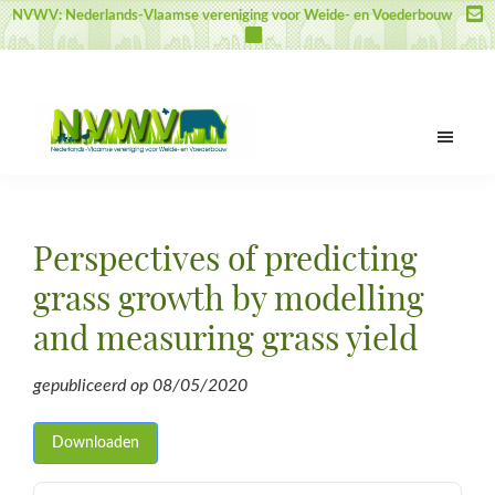
Door
Spring
Spring
NVWV: Nederlands-Vlaamse vereniging voor Weide- en Voederbouw
naar
naar
naar
de
de
de
hoofd
eerste
voettekst
inhoud
sidebar
NVWV
Nederlands-
Vlaamse
vereniging
Perspectives of predicting
voor
Weide-
grass growth by modelling
en
and measuring grass yield
Voederbouw
gepubliceerd op
08/05/2020
Downloaden