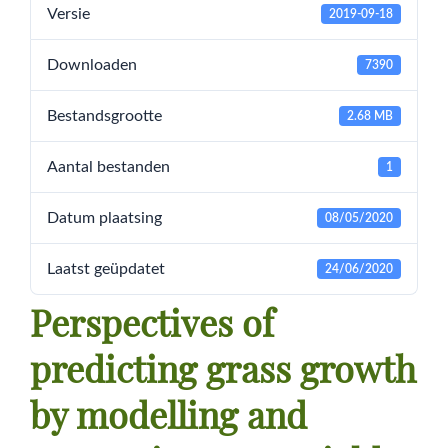
Versie
2019-09-18
Downloaden
7390
Bestandsgrootte
2.68 MB
Aantal bestanden
1
Datum plaatsing
08/05/2020
Laatst geüpdatet
24/06/2020
Perspectives of
predicting grass growth
by modelling and