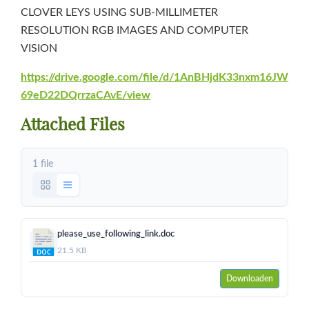
CLOVER LEYS USING SUB-MILLIMETER
RESOLUTION RGB IMAGES AND COMPUTER
VISION
https://drive.google.com/file/d/1AnBHjdK33nxm16JW
69eD22DQrrzaCAvE/view
Attached Files
1 file
please_use_following_link.doc
21.5 KB
Downloaden