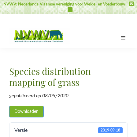
Door
Spring
Spring
NVWV: Nederlands-Vlaamse vereniging voor Weide- en Voederbouw
naar
naar
naar
de
de
de
hoofd
eerste
voettekst
inhoud
sidebar
NVWV
Nederlands-
Vlaamse
vereniging
Species distribution
voor
Weide-
mapping of grass
en
Voederbouw
gepubliceerd op
08/05/2020
Downloaden
Versie
2019-09-18