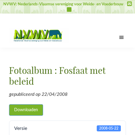
Door
Spring
Spring
NVWV: Nederlands-Vlaamse vereniging voor Weide- en Voederbouw
naar
naar
naar
de
de
de
hoofd
eerste
voettekst
inhoud
sidebar
NVWV
Nederlands-
Vlaamse
vereniging
Fotoalbum : Fosfaat met
voor
Weide-
beleid
en
Voederbouw
gepubliceerd op
22/04/2008
Downloaden
Versie
2008-05-22