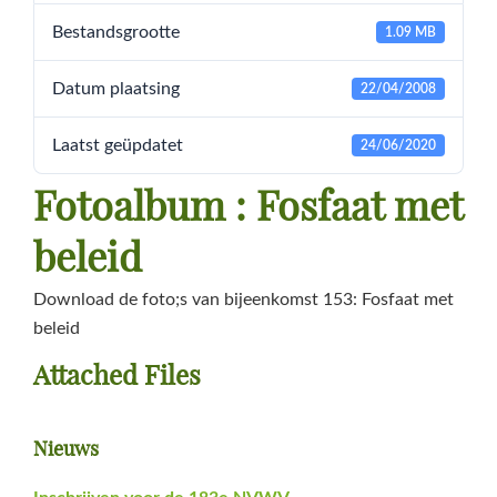
Bestandsgrootte
1.09 MB
Datum plaatsing
22/04/2008
Laatst geüpdatet
24/06/2020
Fotoalbum : Fosfaat met
beleid
Download de foto;s van bijeenkomst 153: Fosfaat met
beleid
Attached Files
Primaire
Nieuws
Sidebar