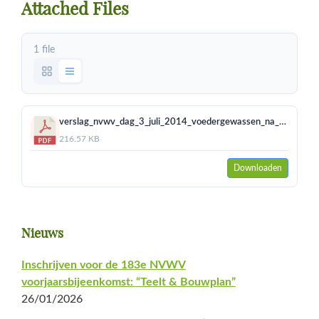
Attached Files
1 file
verslag_nvwv_dag_3_juli_2014_voedergewassen_na_2014_0.pdf
216.57 KB
Downloaden
Primaire
Nieuws
Sidebar
Inschrijven voor de 183e NVWV
voorjaarsbijeenkomst: “Teelt & Bouwplan”
26/01/2026