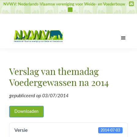
Door
Spring
Spring
NVWV: Nederlands-Vlaamse vereniging voor Weide- en Voederbouw
naar
naar
naar
de
de
de
hoofd
eerste
voettekst
inhoud
sidebar
NVWV
Nederlands-
Vlaamse
vereniging
Verslag van themadag
voor
Weide-
Voedergewassen na 2014
en
Voederbouw
gepubliceerd op
03/07/2014
Downloaden
Versie
2014-07-03