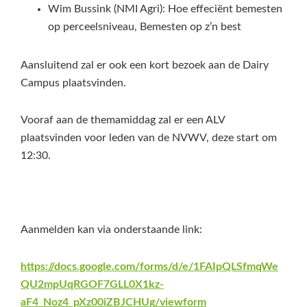
Wim Bussink (NMI Agri): Hoe effeciënt bemesten
op perceelsniveau, Bemesten op z’n best
Aansluitend zal er ook een kort bezoek aan de Dairy
Campus plaatsvinden.
Vooraf aan de themamiddag zal er een ALV
plaatsvinden voor leden van de NVWV, deze start om
12:30.
Aanmelden kan via onderstaande link:
https://docs.google.com/forms/d/e/1FAIpQLSfmqWe
QU2mpUqRGOF7GLL0X1kz-
aF4_Noz4_pXz00iZBJCHUg/viewform