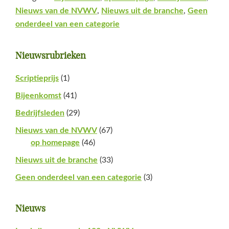
Nieuws van de NVWV
,
Nieuws uit de branche
,
Geen
onderdeel van een categorie
Primaire
Nieuwsrubrieken
Sidebar
Scriptieprijs
(1)
Bijeenkomst
(41)
Bedrijfsleden
(29)
Nieuws van de NVWV
(67)
op homepage
(46)
Nieuws uit de branche
(33)
Geen onderdeel van een categorie
(3)
Nieuws