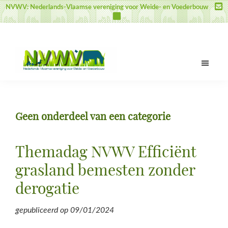
Door
Spring
Spring
NVWV: Nederlands-Vlaamse vereniging voor Weide- en Voederbouw
naar
naar
naar
de
de
de
hoofd
eerste
voettekst
inhoud
sidebar
NVWV
Nederlands-
Vlaamse
vereniging
Geen onderdeel van een categorie
voor
Weide-
en
Themadag NVWV Efficiënt
Voederbouw
grasland bemesten zonder
derogatie
gepubliceerd op
09/01/2024