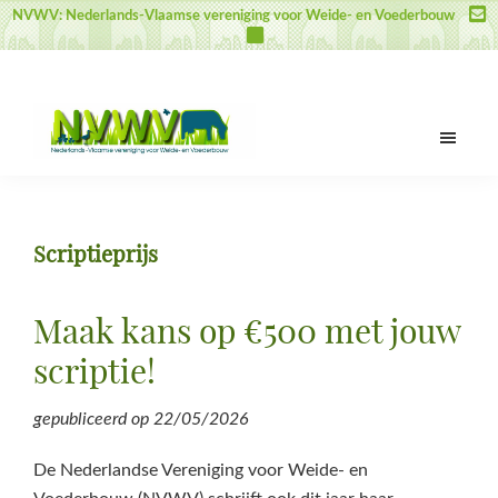
Door
Spring
Spring
NVWV: Nederlands-Vlaamse vereniging voor Weide- en Voederbouw
naar
naar
naar
de
de
de
hoofd
eerste
voettekst
inhoud
sidebar
NVWV
Nederlands-
Vlaamse
vereniging
Scriptieprijs
voor
Weide-
en
Maak kans op €500 met jouw
Voederbouw
scriptie!
gepubliceerd op
22/05/2026
De Nederlandse Vereniging voor Weide- en