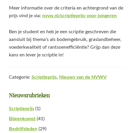
Meer informatie over de criteria en achtergrond van de
prijs vind je via:
nvvw.nl/scriptieprijs-voor-jongeren
Ben je student en heb je een scriptie geschreven die
aansluit bij thema’s als bodemgebruik, graslandbeheer,
voederkwaliteit of rantsoenefficiëntie? Grijp dan deze
kans en lever je scriptie in!
Categorie:
Scriptieprijs
,
Nieuws van de NVWV
Primaire
Nieuwsrubrieken
Sidebar
Scriptieprijs
(1)
Bijeenkomst
(41)
Bedrijfsleden
(29)