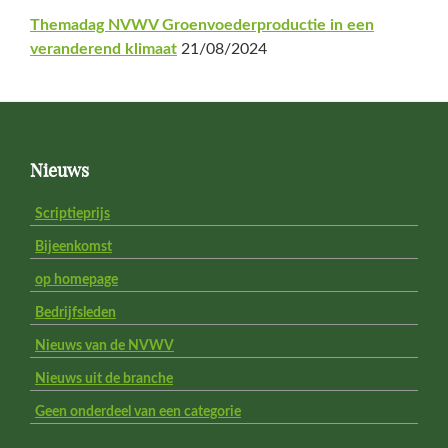
Themadag NVWV Groenvoederproductie in een
veranderend klimaat
21/08/2024
Footer
Nieuws
Scriptieprijs
Bijeenkomst
op homepage
Bedrijfsleden
Nieuws van de NVWV
Nieuws uit de branche
Geen onderdeel van een categorie