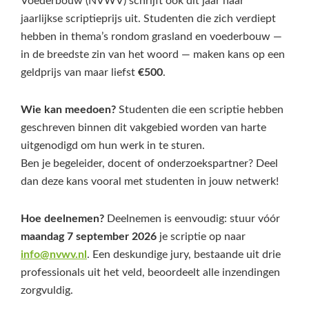
Voederbouw (NVWV) schrijft ook dit jaar haar
jaarlijkse scriptieprijs uit. Studenten die zich verdiept
hebben in thema’s rondom grasland en voederbouw —
in de breedste zin van het woord — maken kans op een
geldprijs van maar liefst
€500
.
Wie kan meedoen?
Studenten die een scriptie hebben
geschreven binnen dit vakgebied worden van harte
uitgenodigd om hun werk in te sturen.
Ben je begeleider, docent of onderzoekspartner? Deel
dan deze kans vooral met studenten in jouw netwerk!
Hoe deelnemen?
Deelnemen is eenvoudig: stuur vóór
maandag 7 september 2026
je scriptie op naar
info@nvwv.nl
. Een deskundige jury, bestaande uit drie
professionals uit het veld, beoordeelt alle inzendingen
zorgvuldig.