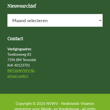
Nieuwsarchief
Nieuwsarchief
Contact
Vestigingsadres
:
Twelloseweg 83
7396 BM Terwolde
KvK 40123701
INFO@NVWV.NL
privacy policy
Copyright © 2026 NVWV - Nederlands-Vlaamse
vereniging voor Weide- en Voederbouw · all rights