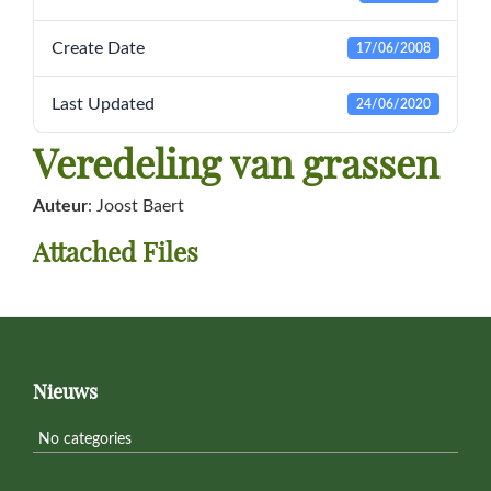
Create Date
17/06/2008
Last Updated
24/06/2020
Veredeling van grassen
Auteur
: Joost Baert
Attached Files
Primary
Sidebar
Footer
Nieuws
No categories