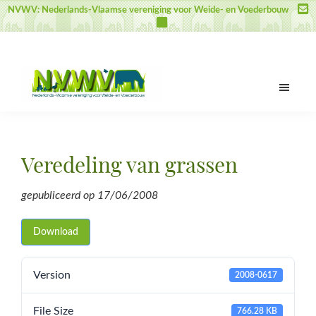
Skip
Skip
Skip
NVWV: Nederlands-Vlaamse vereniging voor Weide- en Voederbouw
to
to
to
main
primary
footer
content
sidebar
NVWV
Nederlands-
Vlaamse
vereniging
Veredeling van grassen
voor
Weide-
gepubliceerd op
17/06/2008
en
Voederbouw
Download
Version
2008-0617
File Size
766.28 KB