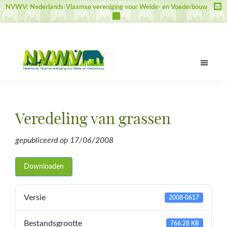
Door
Spring
Spring
NVWV: Nederlands-Vlaamse vereniging voor Weide- en Voederbouw
naar
naar
naar
de
de
de
hoofd
eerste
voettekst
inhoud
sidebar
NVWV
Nederlands-
Vlaamse
vereniging
Veredeling van grassen
voor
Weide-
gepubliceerd op
17/06/2008
en
Voederbouw
Downloaden
Versie
2008-0617
Bestandsgrootte
766.28 KB