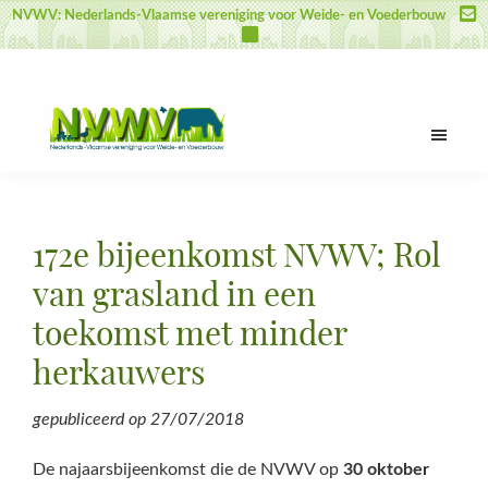
Door
Spring
Spring
NVWV: Nederlands-Vlaamse vereniging voor Weide- en Voederbouw
naar
naar
naar
de
de
de
hoofd
eerste
voettekst
inhoud
sidebar
NVWV
Nederlands-
Vlaamse
vereniging
172e bijeenkomst NVWV; Rol
voor
Weide-
van grasland in een
en
toekomst met minder
Voederbouw
herkauwers
gepubliceerd op
27/07/2018
De najaarsbijeenkomst die de NVWV op
30 oktober