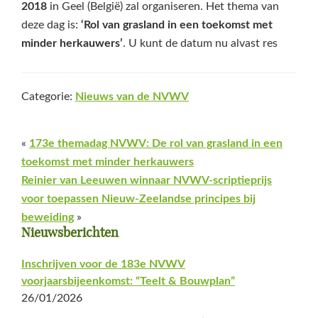
2018
in Geel (België) zal organiseren. Het thema van
deze dag is:
‘Rol van grasland in een toekomst met
minder herkauwers’
. U kunt de datum nu alvast res
Categorie:
Nieuws van de NVWV
«
173e themadag NVWV: De rol van grasland in een
toekomst met minder herkauwers
Reinier van Leeuwen winnaar NVWV-scriptieprijs
voor toepassen Nieuw-Zeelandse principes bij
beweiding
»
Primaire
Nieuwsberichten
Sidebar
Inschrijven voor de 183e NVWV
voorjaarsbijeenkomst: “Teelt & Bouwplan”
26/01/2026