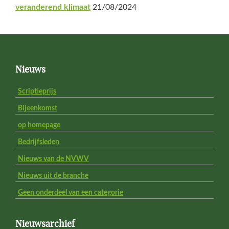
veranderend klimaat
21/08/2024
Footer
Nieuws
Scriptieprijs
Bijeenkomst
op homepage
Bedrijfsleden
Nieuws van de NVWV
Nieuws uit de branche
Geen onderdeel van een categorie
Nieuwsarchief