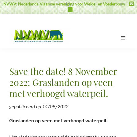
Door
Spring
Spring
NVWV: Nederlands-Vlaamse vereniging voor Weide- en Voederbouw
naar
naar
naar
de
de
de
hoofd
eerste
voettekst
inhoud
sidebar
NVWV
Nederlands-
Vlaamse
vereniging
Save the date! 8 November
voor
Weide-
2022; Graslanden op veen
en
met verhoogd waterpeil.
Voederbouw
gepubliceerd op
14/09/2022
Graslanden op veen met verhoogd waterpeil.