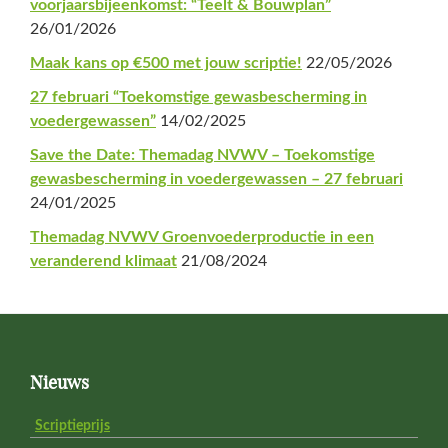
voorjaarsbijeenkomst: “Teelt & Bouwplan”
26/01/2026
Maak kans op €500 met jouw scriptie!
22/05/2026
27 februari “Toekomstige gewasbescherming in
voedergewassen”
14/02/2025
Save the Date: Themadag NVWV – Toekomstige
gewasbescherming in voedergewassen – 27 februari
24/01/2025
Themadag NVWV Groenvoederproductie in een
veranderend klimaat
21/08/2024
Footer
Nieuws
Scriptieprijs