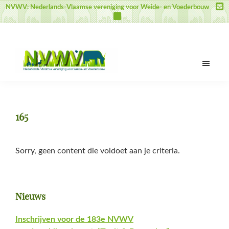
Door
Spring
Spring
NVWV: Nederlands-Vlaamse vereniging voor Weide- en Voederbouw
naar
naar
naar
de
de
de
hoofd
eerste
voettekst
inhoud
sidebar
NVWV
Nederlands-
Vlaamse
vereniging
165
voor
Weide-
en
Sorry, geen content die voldoet aan je criteria.
Voederbouw
Primaire
Nieuws
Sidebar
Inschrijven voor de 183e NVWV