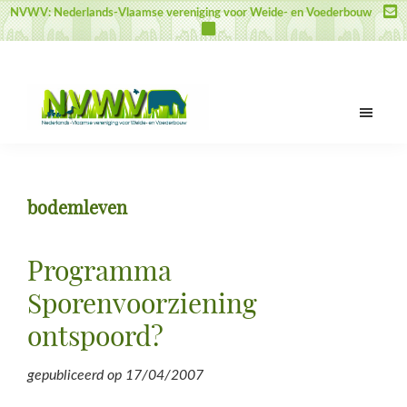
Door
Spring
Spring
NVWV: Nederlands-Vlaamse vereniging voor Weide- en Voederbouw
naar
naar
naar
de
de
de
hoofd
eerste
voettekst
inhoud
sidebar
NVWV
Nederlands-
Vlaamse
vereniging
bodemleven
voor
Weide-
en
Programma
Voederbouw
Sporenvoorziening
ontspoord?
gepubliceerd op
17/04/2007