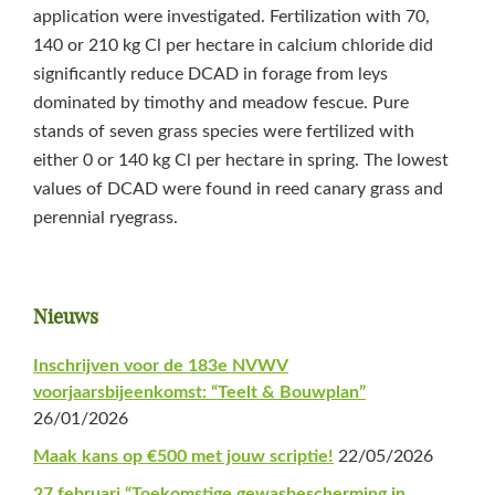
application were investigated. Fertilization with 70,
140 or 210 kg Cl per hectare in calcium chloride did
significantly reduce DCAD in forage from leys
dominated by timothy and meadow fescue. Pure
stands of seven grass species were fertilized with
either 0 or 140 kg Cl per hectare in spring. The lowest
values of DCAD were found in reed canary grass and
perennial ryegrass.
Primaire
Nieuws
Sidebar
Inschrijven voor de 183e NVWV
voorjaarsbijeenkomst: “Teelt & Bouwplan”
26/01/2026
Maak kans op €500 met jouw scriptie!
22/05/2026
27 februari “Toekomstige gewasbescherming in