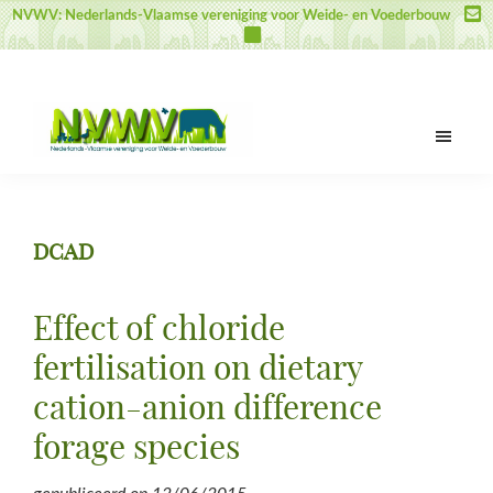
Door
Spring
Spring
NVWV: Nederlands-Vlaamse vereniging voor Weide- en Voederbouw
naar
naar
naar
de
de
de
hoofd
eerste
voettekst
inhoud
sidebar
NVWV
Nederlands-
Vlaamse
vereniging
DCAD
voor
Weide-
en
Effect of chloride
Voederbouw
fertilisation on dietary
cation-anion difference
forage species