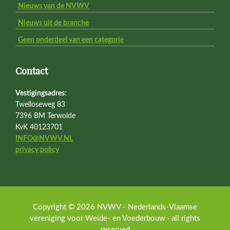
Nieuws van de NVWV
Nieuws uit de branche
Geen onderdeel van een categorie
Contact
Vestigingsadres
:
Twelloseweg 83
7396 BM Terwolde
KvK 40123701
INFO@NVWV.NL
privacy policy
Copyright © 2026 NVWV - Nederlands-Vlaamse
vereniging voor Weide- en Voederbouw · all rights
reserved