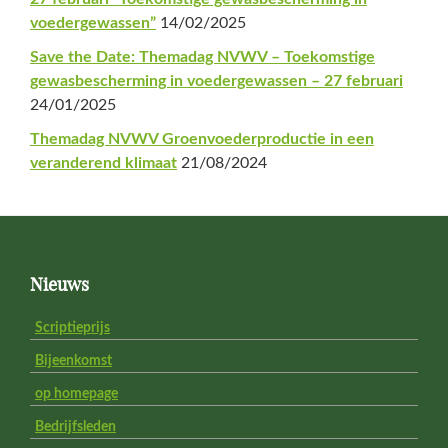
voedergewassen”
14/02/2025
Save the Date: Themadag NVWV – Toekomstige
gewasbescherming in voedergewassen – 27 februari
24/01/2025
Themadag NVWV Groenvoederproductie in een
veranderend klimaat
21/08/2024
Footer
Nieuws
Scriptieprijs
Bijeenkomst
op homepage
Bedrijfsleden