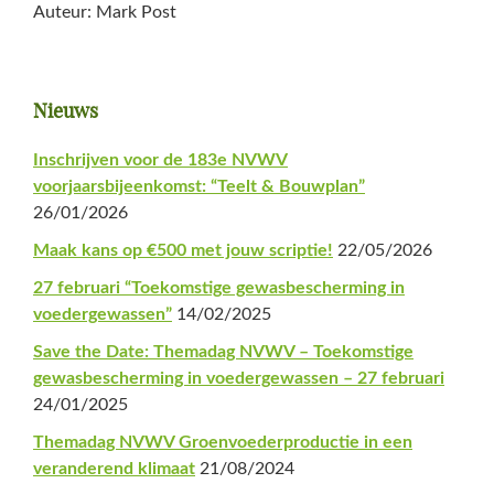
Auteur: Mark Post
Primaire
Nieuws
Sidebar
Inschrijven voor de 183e NVWV
voorjaarsbijeenkomst: “Teelt & Bouwplan”
26/01/2026
Maak kans op €500 met jouw scriptie!
22/05/2026
27 februari “Toekomstige gewasbescherming in
voedergewassen”
14/02/2025
Save the Date: Themadag NVWV – Toekomstige
gewasbescherming in voedergewassen – 27 februari
24/01/2025
Themadag NVWV Groenvoederproductie in een
veranderend klimaat
21/08/2024