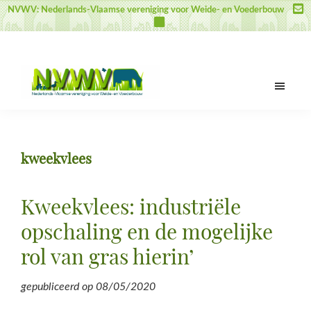
Door
Spring
Spring
NVWV: Nederlands-Vlaamse vereniging voor Weide- en Voederbouw
naar
naar
naar
de
de
de
hoofd
eerste
voettekst
inhoud
sidebar
NVWV
Nederlands-
Vlaamse
vereniging
kweekvlees
voor
Weide-
en
Kweekvlees: industriële
Voederbouw
opschaling en de mogelijke
rol van gras hierin’
gepubliceerd op
08/05/2020