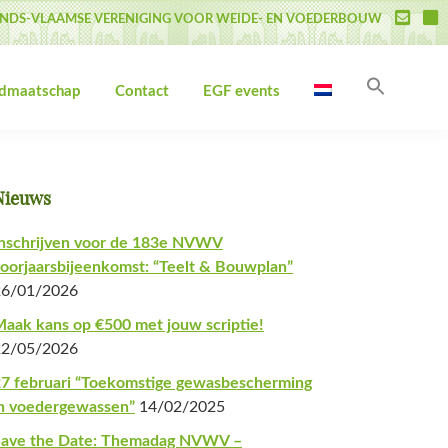
NDS-VLAAMSE VERENIGING VOOR WEIDE- EN VOEDERBOUW
Zoek
idmaatschap
Contact
EGF events
naar:
Zoekk
Primaire
Nieuws
Sidebar
nschrijven voor de 183e NVWV
oorjaarsbijeenkomst: “Teelt & Bouwplan”
26/01/2026
aak kans op €500 met jouw scriptie!
22/05/2026
7 februari “Toekomstige gewasbescherming
n voedergewassen”
14/02/2025
Save the Date: Themadag NVWV –