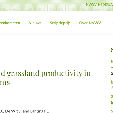
NVWV: NEDERLA
jeenkomsten
Nieuws
Scriptieprijs
Over NVWV
L
I
v
d grassland productivity in
ems
M
2
i
., De Wit J. and Lantinga E.