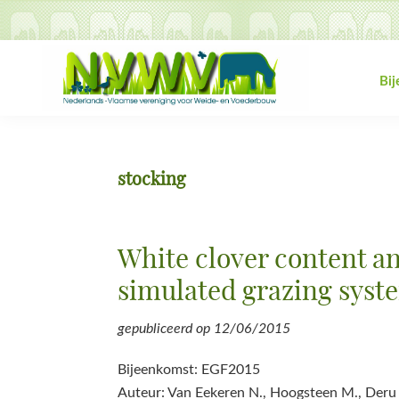
Spring
Door
Spring
Spring
naar
naar
naar
naar
de
de
de
de
hoofdnavigatie
hoofd
eerste
voettekst
Bi
inhoud
sidebar
NVWV
Nederlands-
Vlaamse
vereniging
stocking
voor
Weide-
en
White clover content an
Voederbouw
simulated grazing syst
gepubliceerd op
12/06/2015
Bijeenkomst: EGF2015
Auteur: Van Eekeren N., Hoogsteen M., Deru J