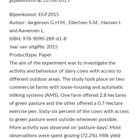
gepubliceerd op
12/06/2015
Bijeenkomst: EGF2015
Auteur: Jørgensen G.H.M., Eilertsen S.M., Hansen I.
and Aanensen L.
ISBN: 978-9090-289-61-8
Jaar van uitgifte: 2015
Producttype: Paper
The aim of the experiment was to investigate the
activity and behaviour of dairy cows with access to
different outdoor areas. The study took place on two
commercial farms with loose-housing and automatic
milking systems (AMS). One farm offered 2.8 hectares
of green pasture and the other offered a 0.7-hectare
exercise pen. Sixty-six percent of the cows with access
to green pasture went outside whenever possible.
More activity was observed on ‘pasture-days’. Most
observations were spent grazing (72.2%). Milk yield