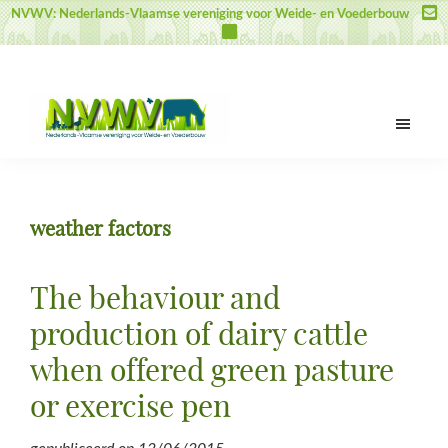
Door
Spring
Spring
NVWV: Nederlands-Vlaamse vereniging voor Weide- en Voederbouw
naar
naar
naar
de
de
de
hoofd
eerste
voettekst
inhoud
sidebar
NVWV
Nederlands-
Vlaamse
vereniging
weather factors
voor
Weide-
en
The behaviour and
Voederbouw
production of dairy cattle
when offered green pasture
or exercise pen