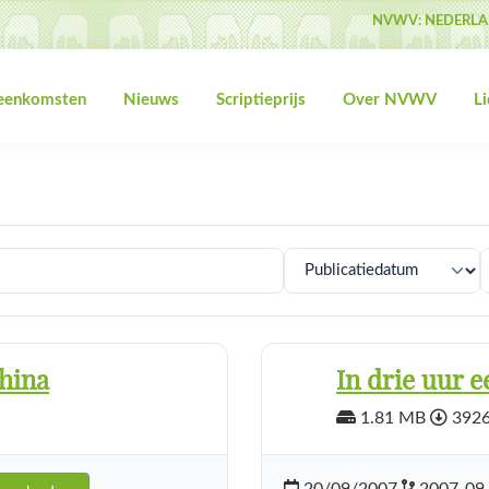
NVWV: NEDERLA
jeenkomsten
Nieuws
Scriptieprijs
Over NVWV
L
hina
In drie uur 
1.81 MB
3926