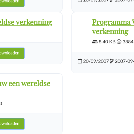
20/09/2007
2007-09
ownloaden
ldse verkenning
Programma V
verkenning
8.40 KB
3884
ownloaden
20/09/2007
2007-09
w een wereldse
s
ownloaden