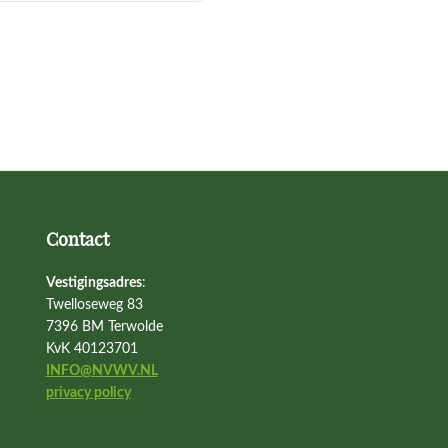
Contact
Vestigingsadres
:
Twelloseweg 83
7396 BM Terwolde
KvK 40123701
INFO@NVWV.NL
privacy policy