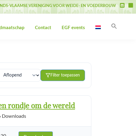
NDS-VLAAMSE VERENIGING VOOR WEIDE- EN VOEDERBOUW
Zoek
idmaatschap
Contact
EGF events
naar:
Zoekk
Filter toepassen
een rondje om de wereld
 Downloads