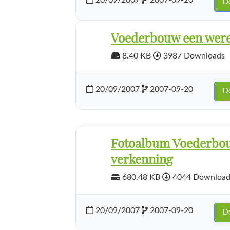
20/09/2007
2007-09-20
D
Voederbouw een were
8.40 KB
3987 Downloads
20/09/2007
2007-09-20
D
Fotoalbum Voederbou
verkenning
680.48 KB
4044 Download
20/09/2007
2007-09-20
D