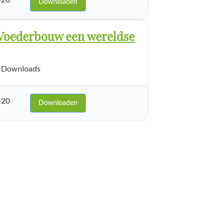
-20
Downloaden
oederbouw een wereldse
 Downloads
-20
Downloaden